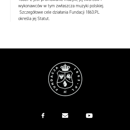
wykonawców w tym zwłaszcza muzyki polskiej.
Szczegółowe cele działania Fundacji 1863.PL
określa jej Statut.