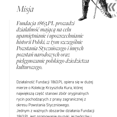
Misja
Fundacja 1863.PL prowadzi
działalność mającą na celu
upamiętnianie i upowszechnianie
historii Polski, w tym szczególnie
Powstania Styczniowego i innych
powstań narodowych oraz
pielęgnowanie polskiego dziedzictwa
kulturowego.
Działalność Fundacji 1863.PL opiera się w dużej
mierze o Kolekcję Krzysztofa Kura, której
największą część stanowi zbiór oryginalnych
rycin pochodzących z prasy zagranicznej z
okresu Powstania Styczniowego.
Jednym z ważnych obszarów działania Fundacji
1863.PL jest promowanie muzyki, jej twórców i